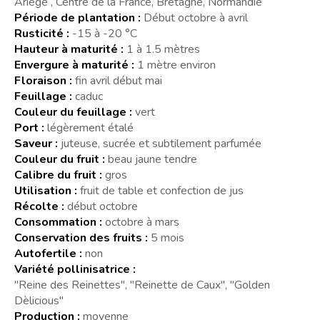
Ariège , Centre de la France, Bretagne, Normandie
Période de plantation :
Début octobre à avril
Rusticité :
-15 à -20 °C
Hauteur à maturité :
1 à 1.5 mètres
Envergure à maturité :
1 mètre environ
Floraison :
fin avril début mai
Feuillage :
caduc
Couleur du feuillage :
vert
Port :
légèrement étalé
Saveur :
juteuse, sucrée et subtilement parfumée
Couleur du fruit :
beau jaune tendre
Calibre du fruit :
gros
Utilisation :
fruit de table et confection de jus
Récolte :
début octobre
Consommation :
octobre à mars
Conservation des fruits :
5 mois
Autofertile :
non
Variété pollinisatrice :
"Reine des Reinettes", "Reinette de Caux", "Golden
Dèlicious"
Production :
moyenne