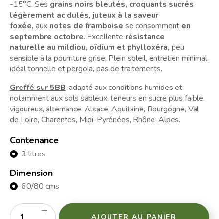
-15°C. Ses
grains noirs bleutés, croquants sucrés
légèrement acidulés, juteux à la saveur
foxée,
aux
notes de framboise
se consomment
en
septembre octobre
. Excellente
résistance
naturelle au mildiou, oïdium et phylloxéra,
peu
sensible à la pourriture grise. Plein soleil, entretien minimal,
idéal tonnelle et pergola, pas de traitements.
Greffé sur 5BB
, adapté aux conditions humides et
notamment aux sols sableux, teneurs en sucre plus faible,
vigoureux, alternance. Alsace, Aquitaine, Bourgogne, Val
de Loire, Charentes, Midi-Pyrénées, Rhône-Alpes.
Contenance
3 litres
Dimension
60/80 cms
AJOUTER AU PANIER