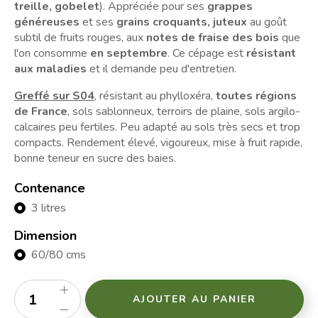
treille, gobelet
). Appréciée pour ses
grappes
généreuses
et ses
grains croquants, juteux
au goût
subtil de fruits rouges, aux
notes de fraise des bois
que
l'on consomme
en septembre
. Ce cépage est
résistant
aux maladies
et il demande peu d'entretien.
Greffé sur S04
, résistant au phylloxéra,
toutes régions
de France
, sols sablonneux, terroirs de plaine, sols argilo-
calcaires peu fertiles. Peu adapté au sols très secs et trop
compacts. Rendement élevé, vigoureux, mise à fruit rapide,
bonne teneur en sucre des baies.
Contenance
3 litres
Dimension
60/80 cms
AJOUTER AU PANIER