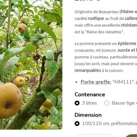
Originaire de Beaupréau
(Maine-e
variété
rustique
au fruit de
calib
mais offre une excellente
résistan
est la "Reine des reinettes".
La pomme présente un
épiderme
croquante, mi-juteuse,
sucrée et
pomme à couteau, particulièrement
jusqu’en avril, mais peut devenir 
remarquables
à la cuisson.
Porte greffe:
"MM111", p
Contenance
3 litres
Basse tige 4
Dimension
100/120 cm, préformation