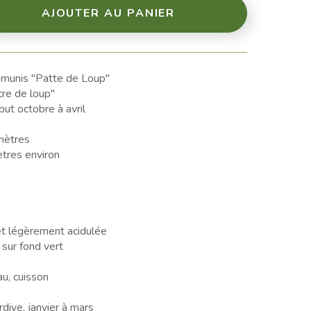
AJOUTER AU PANIER
munis "Patte de Loup"
cre de loup"
ut octobre à avril
mètres
tres environ
et légèrement acidulée
 sur fond vert
u, cuisson
rdive, janvier à mars