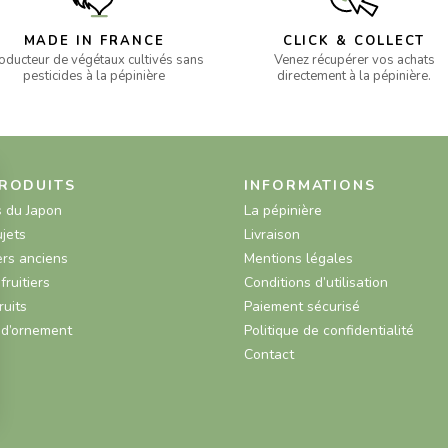
MADE IN FRANCE
CLICK & COLLECT
oducteur de végétaux cultivés sans
Venez récupérer vos achats
pesticides à la pépinière
directement à la pépinière.
RODUITS
INFORMATIONS
s du Japon
La pépinière
ujets
Livraison
rs anciens
Mentions légales
fruitiers
Conditions d’utilisation
ruits
Paiement sécurisé
 d’ornement
Politique de confidentialité
Contact
s Options