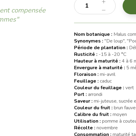
ement compensée
ommes"
Nom botanique :
Malus com
Synonymes :
"De loup", "Po
Période de plantation :
Déb
Rusticité :
-15 à -20 °C
Hauteur à maturité :
4 à 6 
Envergure à maturité :
5 mè
Floraison :
mi-avril
Feuillage :
caduc
Couleur du feuillage :
vert
Port :
arrondi
Saveur :
mi-juteuse, sucrée 
Couleur du fruit :
brun fauve
Calibre du fruit :
moyen
Utilisation :
pomme à coutea
Récolte :
novembre
Consommation :
maturité ta