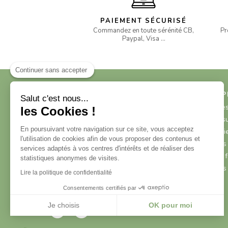
PAIEMENT SÉCURISÉ
Commandez en toute sérénité CB,
Pr
Paypal, Visa …
Continuer sans accepter
NOS P
Salut c'est nous...
- Erable
les Cookies !
- Gros s
En poursuivant votre navigation sur ce site, vous acceptez
- Pommie
l'utilisation de cookies afin de vous proposer des contenus et
Route de Tigy - La glandée
- Arbres 
services adaptés à vos centres d'intérêts et de réaliser des
45150 FEROLLES
- Petits f
statistiques anonymes de visites.
Tél : 06 84 10 73 31
- Arbres
contact@pepinieres-ousson.fr
Lire la politique de confidentialité
Consentements certifiés par
SUIVEZ-NOUS !
Je choisis
OK pour moi
Axeptio consent
Plateforme de Gestion du Consentement : Personnalisez vo