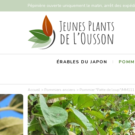
Pépinière ouverte uniquement le matin, arrêt des expéd
ÉRABLES DU JAPON
POMMI
Accueil
Pommiers anciens
Pommier "Patte de loup"/MM111