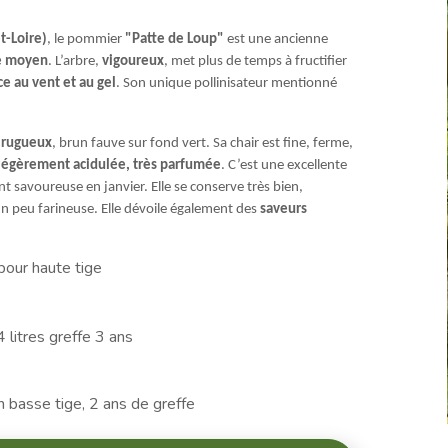
t-Loire)
, le pommier
"Patte de Loup"
est une ancienne
re moyen
. L’arbre,
vigoureux
, met plus de temps à fructifier
ce au vent et au gel
. Son unique pollinisateur mentionné
 rugueux
, brun fauve sur fond vert. Sa chair est fine, ferme,
 légèrement acidulée, très parfumée
. C’est une excellente
 savoureuse en janvier. Elle se conserve très bien,
un peu farineuse. Elle dévoile également des
saveurs
our haute tige
 litres greffe 3 ans
 basse tige, 2 ans de greffe