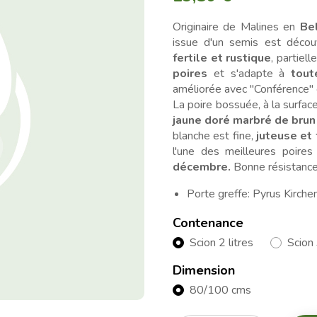
Originaire de Malines en
Be
issue d'un semis est déco
fertile et rustique
, partiel
poires
et s'adapte à
tout
améliorée avec "Conférence"
La poire bossuée, à la surface
jaune doré marbré de brun
blanche est fine,
juteuse et
l'une des meilleures poire
décembre.
Bonne résistance 
Porte greffe: Pyrus Kirche
Contenance
Scion 2 litres
Scion 
Dimension
80/100 cms