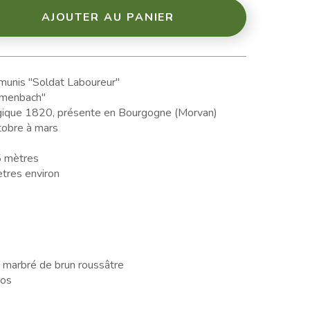
AJOUTER AU PANIER
munis "Soldat Laboureur"
umenbach"
gique 1820, présente en Bourgogne (Morvan)
obre à mars
5 mètres
tres environ
 marbré de brun roussâtre
ros