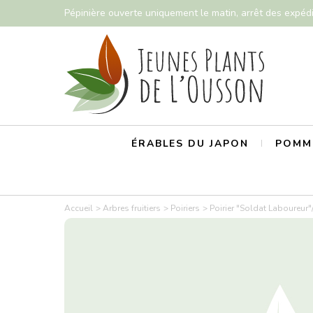
Pépinière ouverte uniquement le matin, arrêt des expéd
ÉRABLES DU JAPON
POMMI
Accueil
Arbres fruitiers
Poiriers
Poirier "Soldat Laboureur"