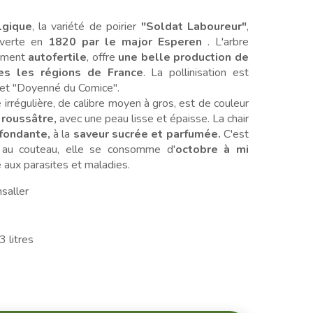
lgique
, la variété de poirier
"Soldat Laboureur"
,
uverte en
1820 par le major Esperen
. L'arbre
lement
autofertile
, offre
une belle production de
es les régions de France
. La pollinisation est
 et "Doyenné du Comice".
 irrégulière, de calibre moyen à gros, est de couleur
 roussâtre,
avec une peau lisse et épaisse. La chair
 fondante,
à la
saveur sucrée et parfumée.
C'est
s au couteau, elle se consomme d'
octobre à mi
aux parasites et maladies.
nsaller
3 litres