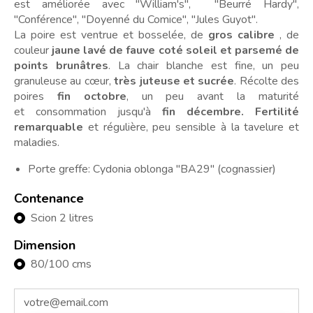
est améliorée avec "William's", "Beurré Hardy",
"Conférence", "Doyenné du Comice", "Jules Guyot".
La poire est ventrue et bosselée, de
gros
calibre
, de
couleur
jaune lavé de fauve coté soleil et parsemé de
points brunâtres
. La chair blanche est fine, un peu
granuleuse au cœur,
très juteuse et sucrée
. Récolte des
poires
fin octobre
, un peu avant la maturité
et consommation jusqu'à
fin décembre.
Fertilité
remarquable
et régulière, peu sensible à la tavelure et
maladies.
Porte greffe: Cydonia oblonga "BA29" (cognassier)
Contenance
Scion 2 litres
Dimension
80/100 cms