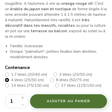
rougeâtre. A l'automne, il vire au
orange rouge vif.
C'est
un
érable du japon nain et rustique
de forme érigée à la
cime arrondie pouvant atteindre 1 à 1.5 mètres de hauteur
à maturité. Naturellement très ramifié, il est
très
décoratif dans les massifs, rocailles
ou pour la culture
en pot sur une
terrasse ou balcon
, exposé au soleil ou à
la mi ombre.
Famille: Aceraceae
Groupe: "palmatum", petites feuilles bien dentées,
modérément divisées
Contenance
1.7 litres (20/40 cm)
3 litres (25/50 cm)
4 litres (25/50 cm)
8 litres (50/75 cm)
14 litres (75/100 cm)
27 litres (125/150 cm)
AJOUTER AU PANIER