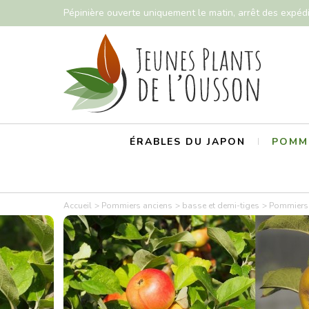
Pépinière ouverte uniquement le matin, arrêt des expéd
ÉRABLES DU JAPON
POMMI
Accueil
Pommiers anciens
basse et demi-tiges
Pommiers 