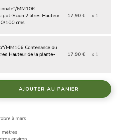
tionale"/MM106
 pot-Scion 2 litres Hauteur
17,90 €
x 1
-80/100 cms
ro"/MM106 Contenance du
tres Hauteur de la plante-
17,90 €
x 1
AJOUTER AU PANIER
obre à mars
4 mètres
tres environ