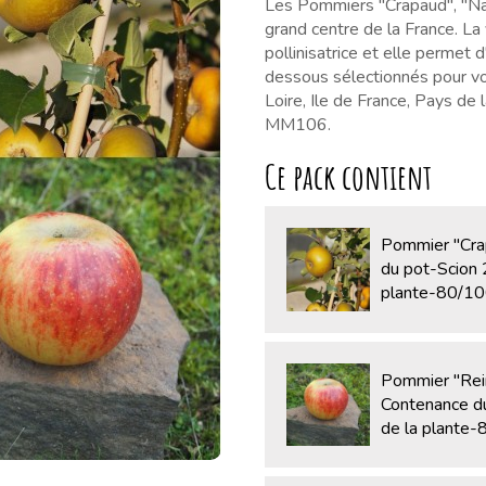
Les Pommiers "Crapaud", "Nati
grand centre de la France. La
pollinisatrice et elle permet d
dessous sélectionnés pour vou
Loire, Ile de France, Pays de 
MM106.
Ce pack contient
Pommier "Cr
du pot-Scion 2
plante-80/1
Pommier "Re
Contenance du
de la plante