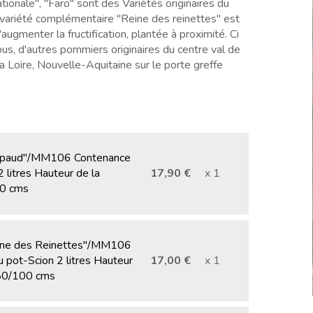
onale", "Faro" sont des Variétés originaires du
 variété complémentaire "Reine des reinettes" est
'augmenter la fructification, plantée à proximité. Ci
s, d'autres pommiers originaires du centre val de
la Loire, Nouvelle-Aquitaine sur le porte greffe
apaud"/MM106 Contenance
 litres Hauteur de la
17,90 €
x 1
00 cms
ine des Reinettes"/MM106
 pot-Scion 2 litres Hauteur
17,00 €
x 1
-80/100 cms