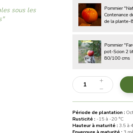
Pommier "Na
les sous les
Contenance du
s"
de la plante
Pommier "Fa
pot-Scion 2 li
80/100 cms
Période de plantation :
Oct
Rusticité :
-15 à -20 °C
Hauteur à maturité :
3.5 à 
Envergure à maturité :
3 mè