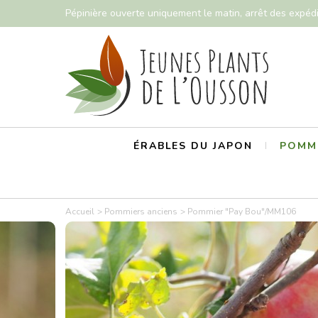
Pépinière ouverte uniquement le matin, arrêt des expéd
ÉRABLES DU JAPON
POMMI
Accueil
Pommiers anciens
Pommier "Pay Bou"/MM106