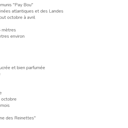
munis "Pay Bou"
nées atlantiques et des Landes
ut octobre à avril
5 mètres
tres environ
sucrée et bien parfumée
é
e
 octobre
 mois
ne des Reinettes"