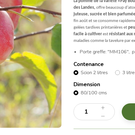
La pomme de la variété «Pay Bou 
des Landes,
offre beaucoup d’atou
juteuse, sucrée et bien parfumée 
fin août et se consomme rapidemen
gelées tardives printanières et
peu
facile à cultiver
est
résistant aux
maladies comme la tavelure par e
Porte greffe: "MM106", p
Contenance
Scion 2 litres
3 litr
Dimension
80/100 cms