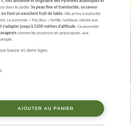
», très ancienne et originaire des Pyrénées atlantiques et
ts dans le jardin.
Sa peau fine et translucide, sa saveur
en font un excellent fruit de table.
Elle arrive à maturité
t. Le pommier « Pay Bou » fertile, rustique, résiste aux
t s’adapter jusqu’à 1200 mètres d’altitude
. Ce pommier
 ravageurs
comme les pucerons et carpocapses, aux
xemple.
our basse et demi tiges
es
AJOUTER AU PANIER