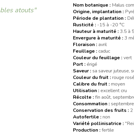
Nom botanique :
Malus com
bles atouts"
Origine, implantation :
Pyré
Période de plantation :
Déb
Rusticité :
-15 à -20 °C
Hauteur à maturité :
3.5 à 
Envergure à maturité :
3 mè
Floraison :
avril
Feuillage :
caduc
Couleur du feuillage :
vert
Port :
érigé
Saveur :
sa saveur juteuse, 
Couleur du fruit :
rouge ros
Calibre du fruit :
moyen
Utilisation :
excellent cru
Récolte :
fin août, septembr
Consommation :
septembre
Conservation des fruits :
2
Autofertile :
non
Variété pollinisatrice :
"Rei
Production :
fertile