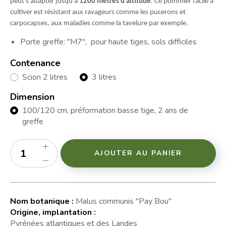
peut s’adapter jusqu’à
1200 mètres d’altitude
. Ce pommier facile à
cultiver est résistant aux ravageurs comme les pucerons et
carpocapses, aux maladies comme la tavelure par exemple.
Porte greffe: "M7", pour haute tiges, sols difficiles
Contenance
Scion 2 litres
3 litres
Dimension
100/120 cm, préformation basse tige, 2 ans de
greffe
AJOUTER AU PANIER
Nom botanique :
Malus communis "Pay Bou"
Origine, implantation :
Pyrénées atlantiques et des Landes