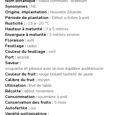
Nom botanique :
Malus communis "Braeburn"
Synonymes :
NC
Origine, implantation :
Nouvelle Zélande
Période de plantation :
Début octobre à avril
Rusticité :
-15 à -20 °C
Hauteur à maturité :
3 à 5 mètres
Envergure à maturité :
3 mètres environ
Floraison :
avril
Feuillage :
caduc
Couleur du feuillage :
vert
Port :
arrondi
Saveur :
croquante et juteuse avec un bon équilibre acidité/sucre
Couleur du fruit :
rouge brillant tacheté de jaune
Calibre du fruit :
moyen
Utilisation :
fruit de table
Récolte :
début novembre
Consommation :
novembre à avril
Conservation des fruits :
5 mois
Autofertile :
oui
Variété pollinisatrice :