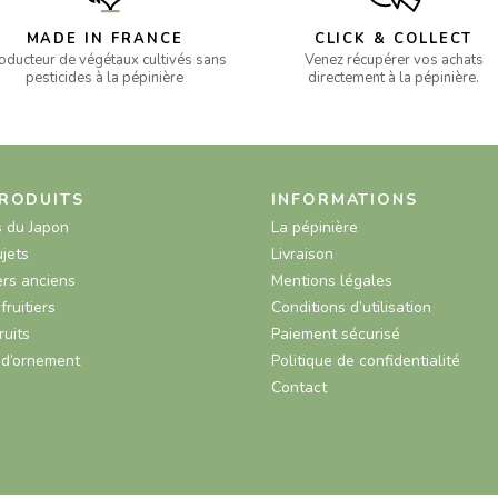
MADE IN FRANCE
CLICK & COLLECT
oducteur de végétaux cultivés sans
Venez récupérer vos achats
pesticides à la pépinière
directement à la pépinière.
RODUITS
INFORMATIONS
s du Japon
La pépinière
ujets
Livraison
rs anciens
Mentions légales
fruitiers
Conditions d’utilisation
ruits
Paiement sécurisé
 d’ornement
Politique de confidentialité
Contact
s Options