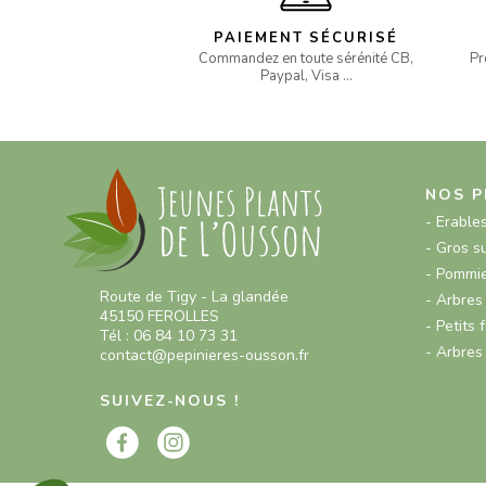
PAIEMENT SÉCURISÉ
Commandez en toute sérénité CB,
Pr
Paypal, Visa …
NOS P
- Erable
- Gros s
- Pommie
Route de Tigy - La glandée
- Arbres 
45150 FEROLLES
- Petits f
Tél : 06 84 10 73 31
- Arbres
contact@pepinieres-ousson.fr
SUIVEZ-NOUS !
Axeptio consent
Plateforme de Gestion du Consentement : Personnalisez vo