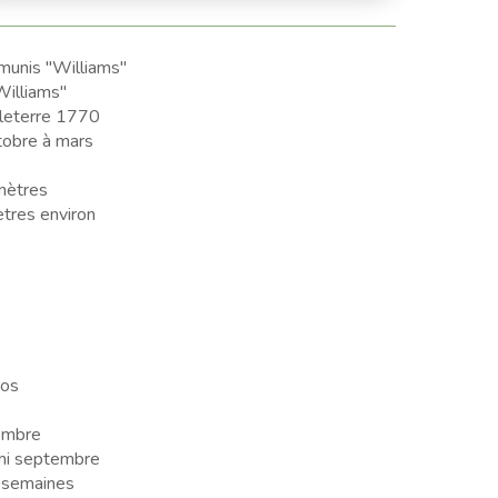
munis "Williams"
Williams"
leterre 1770
obre à mars
mètres
tres environ
ros
embre
mi septembre
 semaines