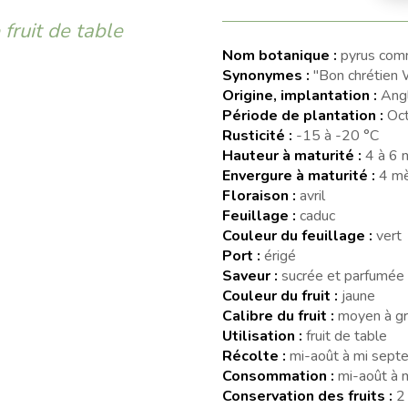
fruit de table
Nom botanique :
pyrus com
Synonymes :
"Bon chrétien 
Origine, implantation :
Ang
Période de plantation :
Oct
Rusticité :
-15 à -20 °C
Hauteur à maturité :
4 à 6 
Envergure à maturité :
4 mè
Floraison :
avril
Feuillage :
caduc
Couleur du feuillage :
vert
Port :
érigé
Saveur :
sucrée et parfumée
Couleur du fruit :
jaune
Calibre du fruit :
moyen à g
Utilisation :
fruit de table
Récolte :
mi-août à mi sept
Consommation :
mi-août à 
Conservation des fruits :
2