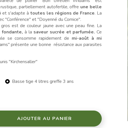
a variété de poirier "Bon chrétien Williams" est
ustique, partiellement autofertile, offre
une belle
é
et s'adapte à
toutes les régions de France
. La
avec "Conférence" et "Doyenné du Comice".
 gros est de couleur jaune avec une peau fine. La
t fondante,
à la
saveur sucrée et parfumée.
Ce
table se consomme rapidement de
mi-août à mi
liams" présente une bonne résistance aux parasites
unis "Kirchensaller"
Basse tige 4 litres greffe 3 ans
AJOUTER AU PANIER