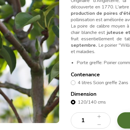
Originaire d'Angleterre, l
découverte en 1770. L'arbre r
production de poires d'ét
pollinisation est améliorée 
La poire de calibre moyen à
chair blanche est
juteuse e
fruit essentiellement de 
septembre.
Le poirier "Wil
et maladies.
Porte greffe: Poirier comm
Contenance
4 litres Scion greffe 2ans
Dimension
120/140 cms