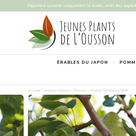
Pépinière ouverte uniquement le matin, arrêt des expéd
ÉRABLES DU JAPON
POMMI
Accueil
Arbres fruitiers
Poiriers
Poirier "Williams"/KIR