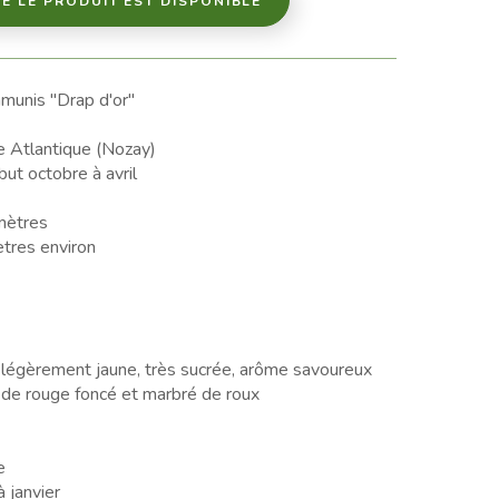
E LE PRODUIT EST DISPONIBLE
munis "Drap d'or"
e Atlantique (Nozay)
ut octobre à avril
mètres
tres environ
e, légèrement jaune, très sucrée, arôme savoureux
 de rouge foncé et marbré de roux
e
 janvier