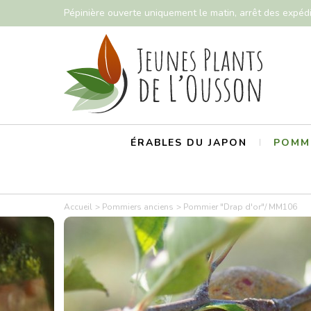
Pépinière ouverte uniquement le matin, arrêt des expéd
ÉRABLES DU JAPON
POMMI
Accueil
Pommiers anciens
Pommier "Drap d'or"/ MM106