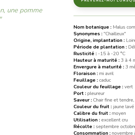
PRÉVENEZ-MOI LORSQU
ien, une pomme
"
Nom botanique :
Malus com
Synonymes :
"Chailleux"
Origine, implantation :
Loir
Période de plantation :
Déb
Rusticité :
-15 à -20 °C
Hauteur à maturité :
3 à 4 
Envergure à maturité :
3 mè
Floraison :
mi avril
Feuillage :
caduc
Couleur du feuillage :
vert
Port :
pleureur
Saveur :
Chair fine et tendr
Couleur du fruit :
jaune lavé
Calibre du fruit :
moyen
Utilisation :
excellent cru
Récolte :
septembre octobr
Consommation :
novembre à