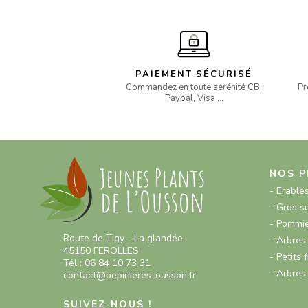
PAIEMENT SÉCURISÉ
Commandez en toute sérénité CB,
Pr
Paypal, Visa …
NOS P
- Erable
- Gros s
- Pommie
Route de Tigy - La glandée
- Arbres 
45150 FEROLLES
- Petits f
Tél : 06 84 10 73 31
- Arbres
contact@pepinieres-ousson.fr
SUIVEZ-NOUS !