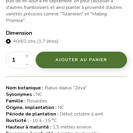
puis de mi-août à fin septembre. on peut l'associer à
d'autres framboisiers et ainsi planter à proximité d'autres
variétés précoces comme "Tulameen" et "Malling
Promise".
Dimension
40/60 cms (1.7 litres)
AJOUTER AU PANIER
Nom botanique :
Rubus idaeus "Zéva"
Synonymes :
NC
Famille :
Rosacées
Origine, implantation :
NC
Période de plantation :
Début octobre à avril
Rusticité :
-10 à -15 °C
Hauteur à maturité :
1,5 mètres environ