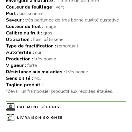
Envergure à maturité :
1 mètre de diamètre
Couleur du feuillage :
vert
Port :
buissonnant
Saveur :
très parfumée de très bonne qualité gustative
Couleur du fruit :
rouge
Calibre du fruit :
gros
Utilisation :
frais, pâtisserie
Type de fructification :
remontant
Autofertile :
oui
Production :
très bonne
Vigueur :
forte
Résistance aux maladies :
très bonne
Sensibilité :
NC
Tagline produit :
"Zéva", un framboisier productif aux récoltes étalées.
PAIEMENT SÉCURISÉ
LIVRAISON SOIGNÉE