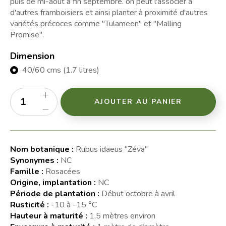
puis de mi-août à fin septembre. on peut l'associer à
d'autres framboisiers et ainsi planter à proximité d'autres
variétés précoces comme "Tulameen" et "Malling
Promise".
Dimension
40/60 cms (1.7 litres)
AJOUTER AU PANIER
Nom botanique :
Rubus idaeus "Zéva"
Synonymes :
NC
Famille :
Rosacées
Origine, implantation :
NC
Période de plantation :
Début octobre à avril
Rusticité :
-10 à -15 °C
Hauteur à maturité :
1,5 mètres environ