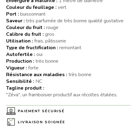
Envergure à maturité :
1 mètre de diamètre
Couleur du feuillage :
vert
Port :
buissonnant
Saveur :
très parfumée de très bonne qualité gustative
Couleur du fruit :
rouge
Calibre du fruit :
gros
Utilisation :
frais, pâtisserie
Type de fructification :
remontant
Autofertile :
oui
Production :
très bonne
Vigueur :
forte
Résistance aux maladies :
très bonne
Sensibilité :
NC
Tagline produit :
"Zéva", un framboisier productif aux récoltes étalées.
PAIEMENT SÉCURISÉ
LIVRAISON SOIGNÉE